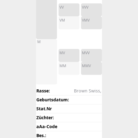
VV
VVV
VM
VMV
M
MV
MVV
MM
MMV
Rasse:
Brown Swiss,
Geburtsdatum:
Stat.Nr
Züchter:
aAa-Code
Bes.: