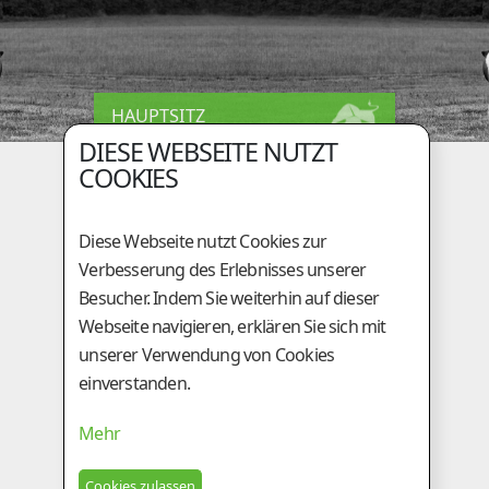
HAUPTSITZ
DIESE WEBSEITE NUTZT
Holzingerberg 1
COOKIES
A-3254 Bergland
+43 (0)50 / 259 - 49000
Diese Webseite nutzt Cookies zur
+43 (0)50 / 259 - 49099
Verbesserung des Erlebnisses unserer
be@genostar.at
Besucher. Indem Sie weiterhin auf dieser
Webseite navigieren, erklären Sie sich mit
GESCHÄFTSSTELLE
unserer Verwendung von Cookies
einverstanden.
Am Tieberhof 6
A-8200 Gleisdorf
Mehr
+43 (0)3112 / 2431
+43 (0)3112 / 5924