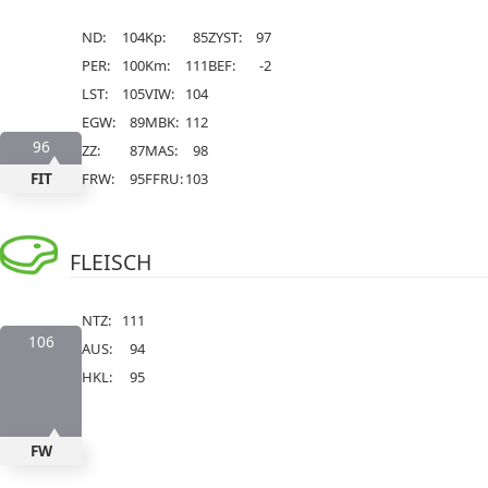
ND:
104
Kp:
85
ZYST:
97
PER:
100
Km:
111
BEF:
-2
LST:
105
VIW:
104
EGW:
89
MBK:
112
96
ZZ:
87
MAS:
98
FIT
FRW:
95
FFRU:
103
FLEISCH
NTZ:
111
106
AUS:
94
HKL:
95
FW