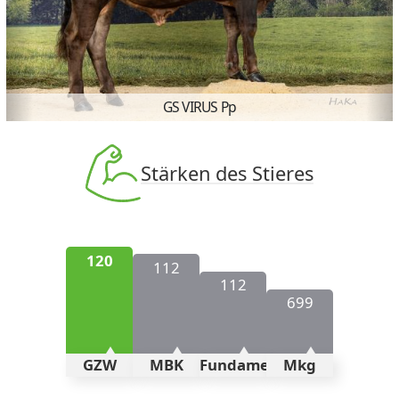
Previous
N
GS VIRUS Pp
Stärken des Stieres
120
112
112
699
GZW
MBK
Fundament
Mkg