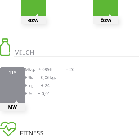
GZW
ÖZW
MILCH
Mkg:
+ 699
E
+ 26
118
F %:
-0,06
kg:
F kg:
+ 24
E %:
+ 0,01
MW
FITNESS