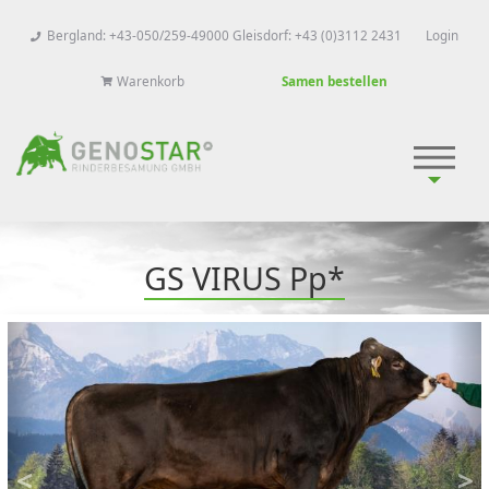
Bergland: +43-050/259-49000 Gleisdorf: +43 (0)3112 2431
Login
Warenkorb
Samen bestellen
GS VIRUS Pp*
<
>