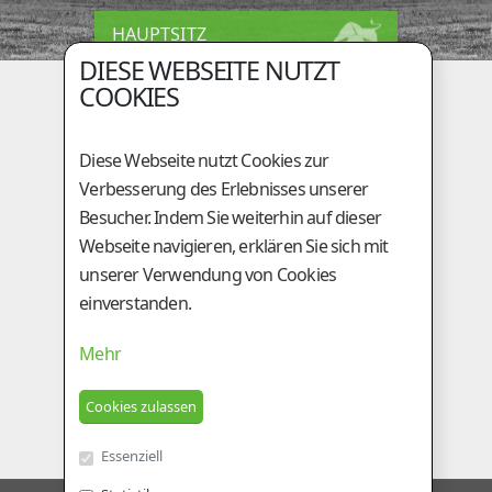
HAUPTSITZ
DIESE WEBSEITE NUTZT
Holzingerberg 1
COOKIES
A-3254 Bergland
+43 (0)50 / 259 - 49000
Diese Webseite nutzt Cookies zur
+43 (0)50 / 259 - 49099
Verbesserung des Erlebnisses unserer
be@genostar.at
Besucher. Indem Sie weiterhin auf dieser
Webseite navigieren, erklären Sie sich mit
GESCHÄFTSSTELLE
unserer Verwendung von Cookies
einverstanden.
Am Tieberhof 6
A-8200 Gleisdorf
Mehr
+43 (0)3112 / 2431
+43 (0)3112 / 5924
besamung@genostar.at
Essenziell