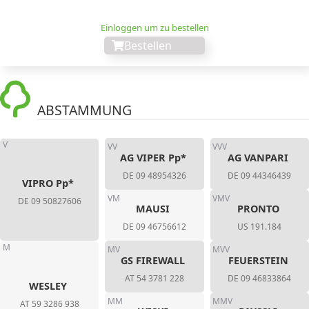
Einloggen um zu bestellen
Bestellen
ABSTAMMUNG
V
VV
VVV
AG VIPER Pp*
AG VANPARI
DE 09 48954326
DE 09 44346439
VIPRO Pp*
VM
VMV
DE 09 50827606
MAUSI
PRONTO
DE 09 46756612
US 191.184
M
MV
MVV
GS FIREWALL
FEUERSTEIN
AT 54 3781 228
DE 09 46833864
WESLEY
MM
MMV
AT 59 3286 938