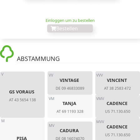
Einloggen um zu bestellen
Bestellen
ABSTAMMUNG
V
VV
VVV
VINTAGE
VINCENT
DE 09 46833089
AT 38 2583 472
GS VORAUS
VM
VMV
AT 43 5654 138
TANJA
CADENCE
AT 69 1193 328
US 71.130.650
M
MVV
MV
CADENCE
CADURA
US 71.130.650
PISA
DE 08 16074070