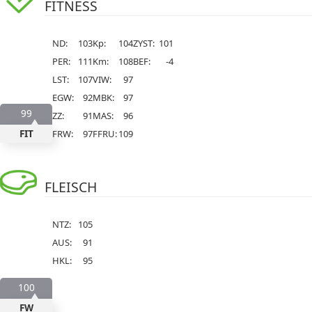
FITNESS
ND:
103
Kp:
104
ZYST:
101
PER:
111
Km:
108
BEF:
-4
LST:
107
VIW:
97
EGW:
92
MBK:
97
99
ZZ:
91
MAS:
96
FIT
FRW:
97
FFRU:
109
FLEISCH
NTZ:
105
AUS:
91
HKL:
95
100
FW