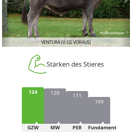
<
>
Previous
N
VENTURA (V: GS VORAUS)
Stärken des Stieres
124
120
111
109
GZW
MW
PER
Fundament