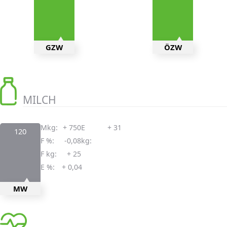
GZW
ÖZW
MILCH
Mkg:
+ 750
E
+ 31
120
F %:
-0,08
kg:
F kg:
+ 25
E %:
+ 0,04
MW