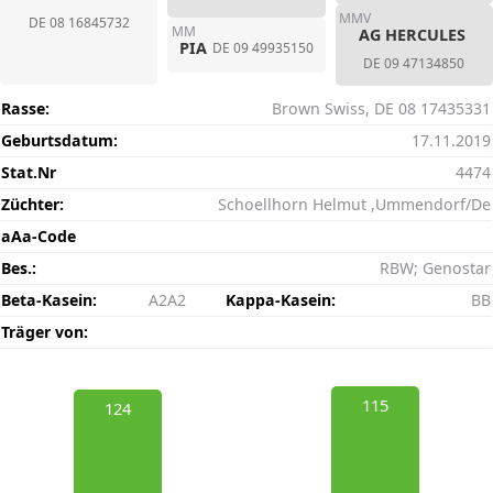
MMV
DE 08 16845732
MM
AG HERCULES
PIA
DE 09 49935150
DE 09 47134850
Rasse:
Brown Swiss, DE 08 17435331
Geburtsdatum:
17.11.2019
Stat.Nr
4474
Züchter:
Schoellhorn Helmut ,Ummendorf/De
aAa-Code
Bes.:
RBW; Genostar
Beta-Kasein:
A2A2
Kappa-Kasein:
BB
Träger von:
115
124