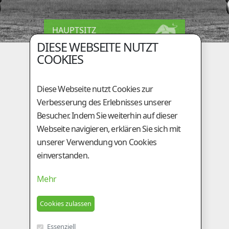
HAUPTSITZ
DIESE WEBSEITE NUTZT
Holzingerberg 1
COOKIES
A-3254 Bergland
+43 (0)50 / 259 - 49000
Diese Webseite nutzt Cookies zur
+43 (0)50 / 259 - 49099
Verbesserung des Erlebnisses unserer
be@genostar.at
Besucher. Indem Sie weiterhin auf dieser
Webseite navigieren, erklären Sie sich mit
GESCHÄFTSSTELLE
unserer Verwendung von Cookies
einverstanden.
Am Tieberhof 6
A-8200 Gleisdorf
Mehr
+43 (0)3112 / 2431
+43 (0)3112 / 5924
besamung@genostar.at
Essenziell