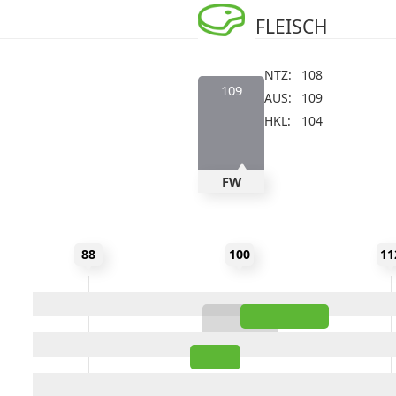
FLEISCH
NTZ:
108
109
AUS:
109
HKL:
104
FW
Space
Space
Space