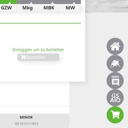
GZW
Mkg
MBK
MW
xt
Einloggen um zu bestellen
Bestellen
MINOR
DE 09 51711812