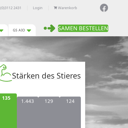
 (0)3112 2431
Login
Warenkorb
SAMEN BESTELLEN
GS AIO
Stärken des Stieres
135
1.443
129
124