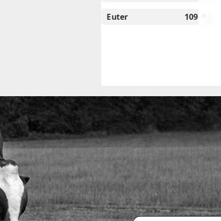
Euter
109