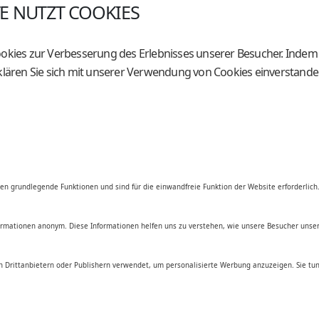
TE NUTZT COOKIES
HAUPTSITZ
GESCH
okies zur Verbesserung des Erlebnisses unserer Besucher. Indem S
Holzingerberg 1
Am 
A-3254 Bergland
A-82
klären Sie sich mit unserer Verwendung von Cookies einverstande
+43 (0)50 / 259 - 49000
+43 
+43 (0)50 / 259 - 49099
+43 
be@genostar.at
bes
en grundlegende Funktionen und sind für die einwandfreie Funktion der Website erforderlich
nformationen anonym. Diese Informationen helfen uns zu verstehen, wie unsere Besucher unse
 Drittanbietern oder Publishern verwendet, um personalisierte Werbung anzuzeigen. Sie tun