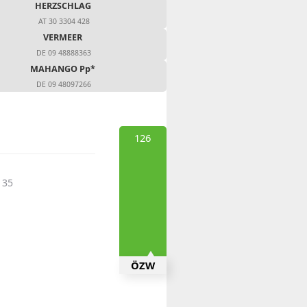
HERZSCHLAG
AT 30 3304 428
VERMEER
DE 09 48888363
MAHANGO Pp*
DE 09 48097266
126
 35
ÖZW