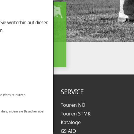
ÄFTSSTELLE
ie weiterhin auf dieser
Tieberhof 6
00 Gleisdorf
n.
(0)3112 / 2431
(0)3112 / 5924
amung@genostar.at
.
UNTERNEHMEN
SERVICE
re Website nutzen.
News
Touren NÖ
 dies, indem sie Besucher über
Organisation
Touren STMK
Team
Kataloge
Partner
GS AIO