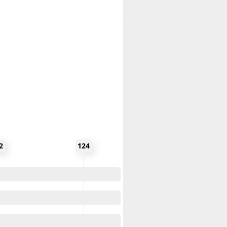
Space
Space
Space