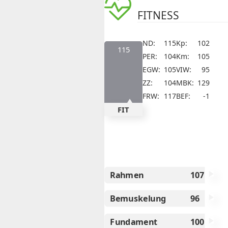
FITNESS
ND:
115
Kp:
102
115
PER:
104
Km:
105
EGW:
105
VIW:
95
ZZ:
104
MBK:
129
FRW:
117
BEF:
-1
FIT
Space
Rahmen
107
Bemuskelung
96
Fundament
100