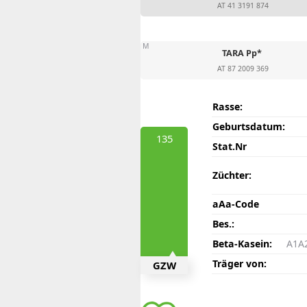
AT 41 3191 874
M
TARA Pp*
AT 87 2009 369
Rasse:
Geburtsdatum:
135
Stat.Nr
Züchter:
aAa-Code
Bes.:
Beta-Kasein:
A1A
Träger von:
GZW