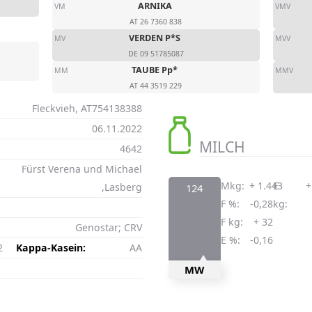
ARNIKA
VM
VMV
AT 26 7360 838
VERDEN P*S
MV
MVV
DE 09 51785087
TAUBE Pp*
MM
MMV
AT 44 3519 229
Fleckvieh, AT754138388
06.11.2022
MILCH
4642
Fürst Verena und Michael
Mkg:
+ 1.443
E
+
,Lasberg
124
F %:
-0,28
kg:
F kg:
+ 32
Genostar; CRV
E %:
-0,16
2
Kappa-Kasein:
AA
MW