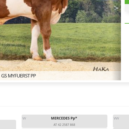
>
Ne
GS MYFUERST PP
MERCEDES Pp*
VV
VVV
AT 42 2587 868