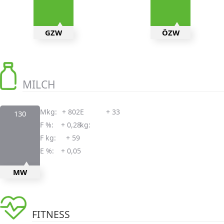
GZW
ÖZW
MILCH
Mkg:
+ 802
E
+ 33
130
F %:
+ 0,28
kg:
F kg:
+ 59
E %:
+ 0,05
MW
FITNESS