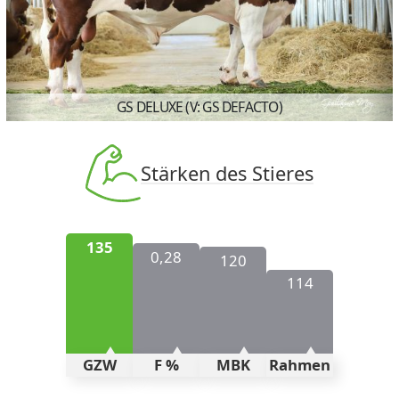
Previous
N
GS DELUXE (V: GS DEFACTO)
Stärken des Stieres
135
0,28
120
114
GZW
F %
MBK
Rahmen