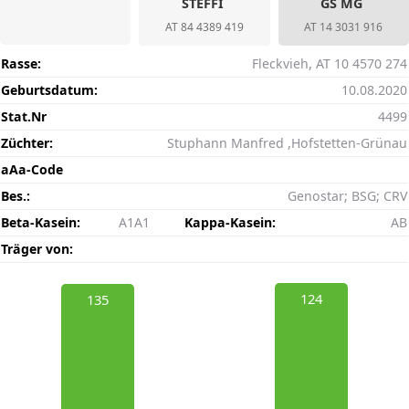
STEFFI
GS MG
AT 84 4389 419
AT 14 3031 916
Rasse:
Fleckvieh, AT 10 4570 274
Geburtsdatum:
10.08.2020
Stat.Nr
4499
Züchter:
Stuphann Manfred ,Hofstetten-Grünau
aAa-Code
Bes.:
Genostar; BSG; CRV
Beta-Kasein:
A1A1
Kappa-Kasein:
AB
Träger von:
124
135