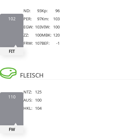
ND:
93
Kp:
96
102
PER:
97
Km:
103
EGW:
103
VIW:
100
ZZ:
100
MBK:
120
FRW:
107
BEF:
-1
FIT
FLEISCH
NTZ:
125
110
AUS:
100
HKL:
104
FW