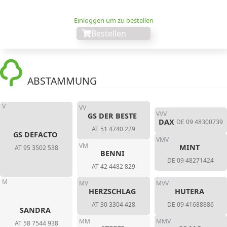
Einloggen um zu bestellen
Bestellen
ABSTAMMUNG
V
VV
VVV
GS DER BESTE
DAX
DE 09 48300739
AT 51 4740 229
GS DEFACTO
VMV
VM
MINT
AT 95 3502 538
BENNI
DE 09 48271424
AT 42 4482 829
M
MV
MVV
HERZSCHLAG
HUTERA
AT 30 3304 428
DE 09 41688886
SANDRA
MM
MMV
AT 58 7544 938