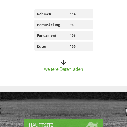
Rahmen
114
Bemuskelung
96
Fundament
106
Euter
106
weitere Daten laden
HAUPTSITZ