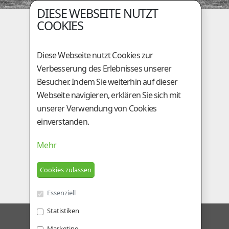
DIESE WEBSEITE NUTZT
Holzingerberg 1
COOKIES
A-3254 Bergland
+43 (0)50 / 259 - 49000
Diese Webseite nutzt Cookies zur
+43 (0)50 / 259 - 49099
Verbesserung des Erlebnisses unserer
be@genostar.at
Besucher. Indem Sie weiterhin auf dieser
Webseite navigieren, erklären Sie sich mit
GESCHÄFTSSTELLE
unserer Verwendung von Cookies
einverstanden.
Am Tieberhof 6
A-8200 Gleisdorf
Mehr
+43 (0)3112 / 2431
+43 (0)3112 / 5924
besamung@genostar.at
Essenziell
Statistiken
GENOSTAR RINDERBESAMUNG GMBH
Marketing