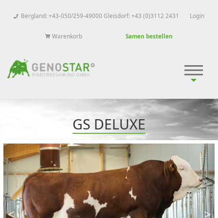
Bergland: +43-050/259-49000 Gleisdorf: +43 (0)3112 2431
Login
Warenkorb
Samen bestellen
GS DELUXE
<
>