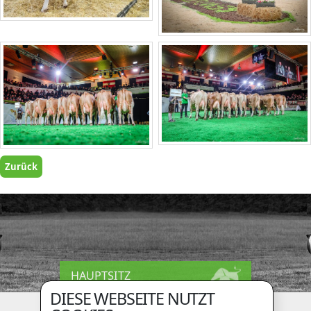
Zurück
HAUPTSITZ
DIESE WEBSEITE NUTZT
Holzingerberg 1