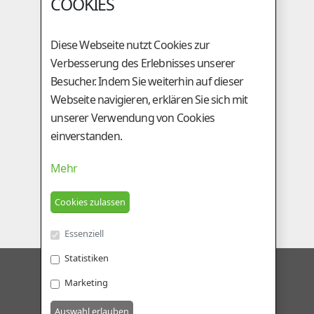
COOKIES
A-3254 Bergland
+43 (0)50 / 259 - 49000
Diese Webseite nutzt Cookies zur
+43 (0)50 / 259 - 49099
Verbesserung des Erlebnisses unserer
be@genostar.at
Besucher. Indem Sie weiterhin auf dieser
Webseite navigieren, erklären Sie sich mit
GESCHÄFTSSTELLE
unserer Verwendung von Cookies
einverstanden.
Am Tieberhof 6
A-8200 Gleisdorf
Mehr
+43 (0)3112 / 2431
+43 (0)3112 / 5924
besamung@genostar.at
Essenziell
Statistiken
GENOSTAR RINDERBESAMUNG GMBH
Marketing