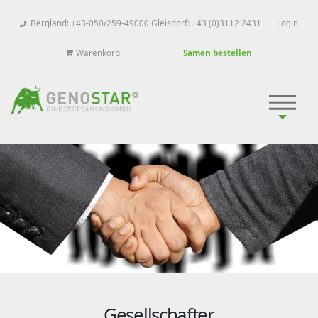
Bergland: +43-050/259-49000 Gleisdorf: +43 (0)3112 2431
Login
Warenkorb
Samen bestellen
Gesellschafter