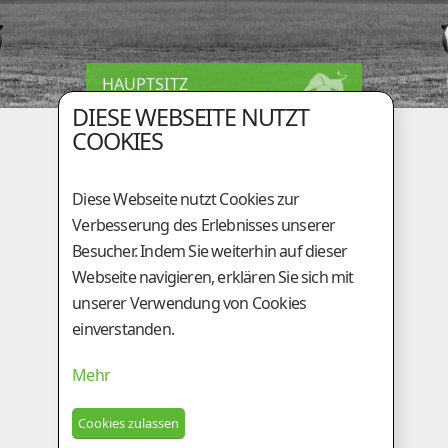
HAUPTSITZ
DIESE WEBSEITE NUTZT
Holzingerberg 1
COOKIES
A-3254 Bergland
+43 (0)50 / 259 - 49000
Diese Webseite nutzt Cookies zur
+43 (0)50 / 259 - 49099
Verbesserung des Erlebnisses unserer
be@genostar.at
Besucher. Indem Sie weiterhin auf dieser
Webseite navigieren, erklären Sie sich mit
GESCHÄFTSSTELLE
unserer Verwendung von Cookies
einverstanden.
Am Tieberhof 6
A-8200 Gleisdorf
Mehr
+43 (0)3112 / 2431
+43 (0)3112 / 5924
besamung@genostar.at