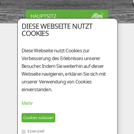
HAUPTSITZ
DIESE WEBSEITE NUTZT
Holzingerberg 1
COOKIES
A-3254 Bergland
+43 (0)50 / 259 - 49000
Diese Webseite nutzt Cookies zur
+43 (0)50 / 259 - 49099
Verbesserung des Erlebnisses unserer
be@genostar.at
Besucher. Indem Sie weiterhin auf dieser
Webseite navigieren, erklären Sie sich mit
GESCHÄFTSSTELLE
unserer Verwendung von Cookies
einverstanden.
Am Tieberhof 6
A-8200 Gleisdorf
Mehr
+43 (0)3112 / 2431
+43 (0)3112 / 5924
besamung@genostar.at
Essenziell