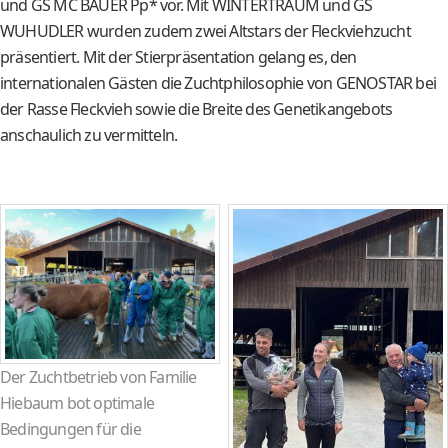
und GS MC BAUER Pp* vor. Mit WINTERTRAUM und GS
WUHUDLER wurden zudem zwei Altstars der Fleckviehzucht
präsentiert. Mit der Stierpräsentation gelang es, den
internationalen Gästen die Zuchtphilosophie von GENOSTAR bei
der Rasse Fleckvieh sowie die Breite des Genetikangebots
anschaulich zu vermitteln.
Der Zuchtbetrieb von Familie
Hiebaum bot optimale
Bedingungen für die