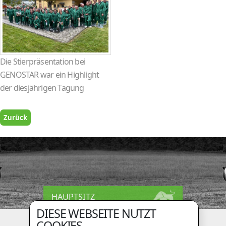
Die Stierpräsentation bei
GENOSTAR war ein Highlight
der diesjährigen Tagung
Zurück
HAUPTSITZ
DIESE WEBSEITE NUTZT
Holzingerberg 1
COOKIES