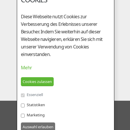
A-3254 Bergland
+43 (0)50 / 259 - 49000
Diese Webseite nutzt Cookies zur
+43 (0)50 / 259 - 49099
Verbesserung des Erlebnisses unserer
be@genostar.at
Besucher. Indem Sie weiterhin auf dieser
Webseite navigieren, erklären Sie sich mit
GESCHÄFTSSTELLE
unserer Verwendung von Cookies
einverstanden.
Am Tieberhof 6
A-8200 Gleisdorf
Mehr
+43 (0)3112 / 2431
+43 (0)3112 / 5924
besamung@genostar.at
Essenziell
Statistiken
GENOSTAR RINDERBESAMUNG GMBH
Marketing
AGB
Datenschutz
LOGIN