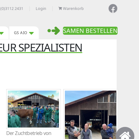
 (0)3112 2431
Login
Warenkorb
SAMEN BESTELLEN
GS AIO
EUR SPEZIALISTEN
Der Zuchtbetrieb von