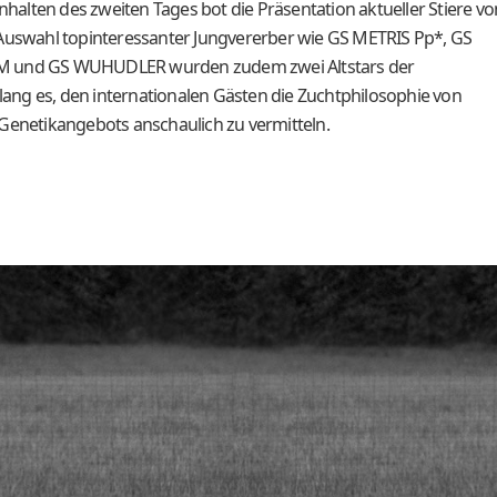
alten des zweiten Tages bot die Präsentation aktueller Stiere vo
 Auswahl topinteressanter Jungvererber wie GS METRIS Pp*, GS
 und GS WUHUDLER wurden zudem zwei Altstars der
elang es, den internationalen Gästen die Zuchtphilosophie von
 Genetikangebots anschaulich zu vermitteln.