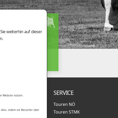
ÄFTSSTELLE
ie weiterhin auf dieser
Tieberhof 6
00 Gleisdorf
n.
(0)3112 / 2431
(0)3112 / 5924
amung@genostar.at
.
UNTERNEHMEN
SERVICE
re Website nutzen.
News
Touren NÖ
 dies, indem sie Besucher über
Organisation
Touren STMK