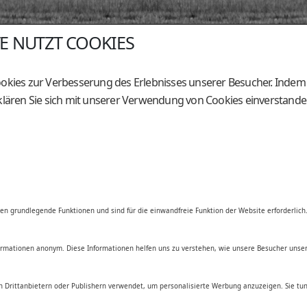
TE NUTZT COOKIES
HAUPTSITZ
GESCH
okies zur Verbesserung des Erlebnisses unserer Besucher. Indem S
Holzingerberg 1
Am 
A-3254 Bergland
A-82
klären Sie sich mit unserer Verwendung von Cookies einverstande
+43 (0)50 / 259 - 49000
+43 
+43 (0)50 / 259 - 49099
+43 
be@genostar.at
bes
en grundlegende Funktionen und sind für die einwandfreie Funktion der Website erforderlich
nformationen anonym. Diese Informationen helfen uns zu verstehen, wie unsere Besucher unse
 Drittanbietern oder Publishern verwendet, um personalisierte Werbung anzuzeigen. Sie tun